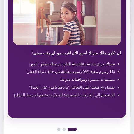
أن تكون مالك منزلك أصبح الآن أقرب من أي وقت مضى!
معدلات ربح جذابة وتنافسية للغاية مرتبطة بسعر "إيبور"
1% رسوم تنفيذ (%0 رسوم معاملة في حالة شراء العقار)
مستندات ميسرة وموافقات سريعة
نسبة ربح منضة على التكافل "برنامج تأمين على الحياة"
الانضمام إلى الخدمات المصرفية المميّزة (تخضع لشروط التأهل)