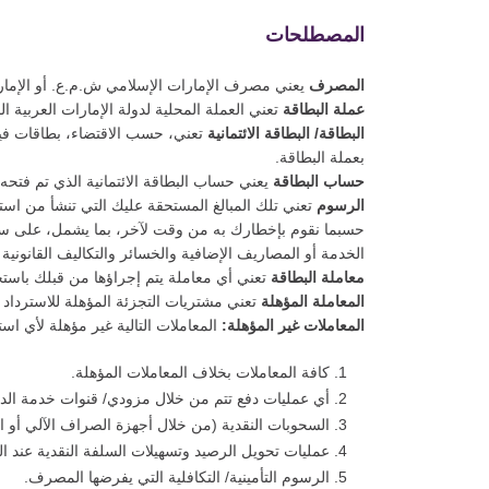
المصطلحات
المصرف
يعني مصرف الإمارات الإسلامي ش.م.ع. أو الإمار
عملة البطاقة
تعني العملة المحلية لدولة الإمارات العربية ال
البطاقة/ البطاقة الائتمانية
تعني، حسب الاقتضاء، بطاقات فيز
بعملة البطاقة.
حساب البطاقة
يعني حساب البطاقة الائتمانية الذي تم فتح
الرسوم
تعني تلك المبالغ المستحقة عليك التي تنشأ من استخ
حسبما نقوم بإخطارك به من وقت لآخر، بما يشمل، على سبيل
الخدمة أو المصاريف الإضافية والخسائر والتكاليف القانوني
معاملة البطاقة
تعني أي معاملة يتم إجراؤها من قبلك باستخد
المعاملة المؤهلة
تعني مشتريات التجزئة المؤهلة للاسترداد ا
المعاملات غير المؤهلة:
المعاملات التالية غير مؤهلة لأي است
كافة المعاملات بخلاف المعاملات المؤهلة.
أي عمليات دفع تتم من خلال مزودي/ قنوات خدمة الدف
السحوبات النقدية (من خلال أجهزة الصراف الآلي أو 
عمليات تحويل الرصيد وتسهيلات السلفة النقدية عند ال
الرسوم التأمينية/ التكافلية التي يفرضها المصرف.