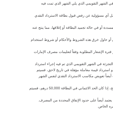
ق الاسترداد النقدي في أي شهر تقويمي بناءً على حساب البطاقة وسيظهر في رصيد الاسترداد النقدي على منصة EI Rewards في الشهر التقويمي الذي يلي الشهر الذي تمت فيه
مل أي مسؤولية عن رفض قبول بطاقة الاسترداد النقدي
دة أو في حالة تجميد البطاقة أو إغلاقها، مما ينتج عنه
ق أو حاول خرق هذه الشروط والأحكام أو شروط استخدام
ترة الإشعار المطلوبة وفقاً لتعليمات مصرف الإمارات
 التجزئة في الشهر التقويمي الذي تم فيه إجراء استرداد
 أو استرداد قيمة معاملة مؤهلة في تاريخ لاحق، فسيتم
ب أيضاً تعويض مكاسب الاسترداد النقدي لنفس الشهر
قد يقتصر كسب الاسترداد النقدي في أي شهر تقويمي على قيمة المعاملات المؤهلة، لغاية الحد الائتماني المعين في البطاقة. وللتوضيح، إذا كان الحد الائتماني في البطاقة 50,000 درهم، فسيتم
 يعتمد أيضاً على حدود الإنفاق المحددة من المصرف.
ره الخاص.