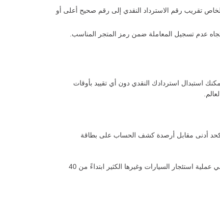
الخاص تقريب رقم الاسترداد النقدي إلى رقم صحيح أعلى أو
تجاه عدم تسجيل المعاملة ضمن رمز المتجر المناسب.
مكنك استبدال استردادك النقدي دون أي تقييد بأوقات
عالم.
نك استبدال 300 نقطة من نقاط الاسترداد النقدي كحد أدنى مقابل أرصدة كشف الحساب على بطاقة
– استبدال الاسترداد النقدي من الإمارات الإسلامي فوراً لدى أكثر من 300 شركة طيران وما يزيد عن 180,000 فندق حول العالم وفي عملية استئجار السيارات وغيرها الكثير ابتداءً من 40