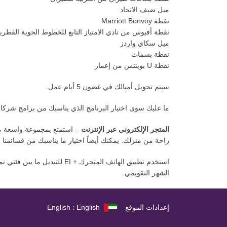
ميل ضيف الاتحاد
نقطة Marriott Bonvoy
نقطة أفيوس من نادي الامتياز التابع للخطوط الجوية القطري
ميل سكاي واردز
نقطة بسمات
نقطة U بوينتس من إعمار
سيتم تحويل أميالك في غضون 5 أيام عمل.
ما عليك سوى اختيار البرنامج الذي يناسبك من برامج شركائ
المتجر الإلكتروني عبر الإنترنت
– استمتع بمجموعة واسعة من 
راحة من منزلك. يمكنك أيضاً اختيار ما يناسبك من قسائمنا
استخدم تطبيق الهاتف المتحر
الشهر التقويمي.
إعدادات الموقع
English : English