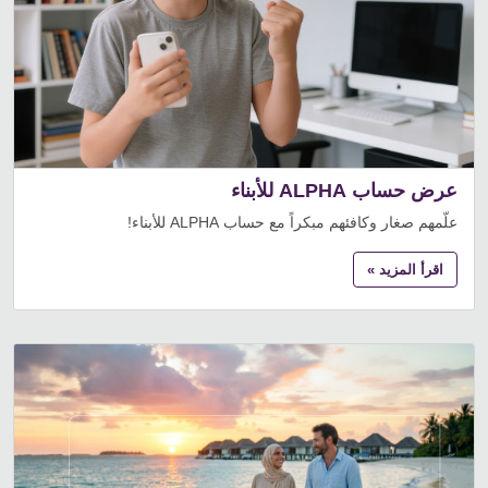
عرض حساب ALPHA للأبناء
علّمهم صغار وكافئهم مبكراً مع حساب ALPHA للأبناء!
اقرأ المزيد »