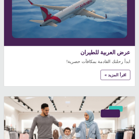
عرض العربية للطيران
ابدأ رحلتك القادمة بمكافآت حصرية!
اقرأ المزيد »