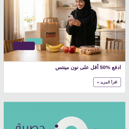
ادفع %50 أقل على نون مينتس
اقرأ المزيد »