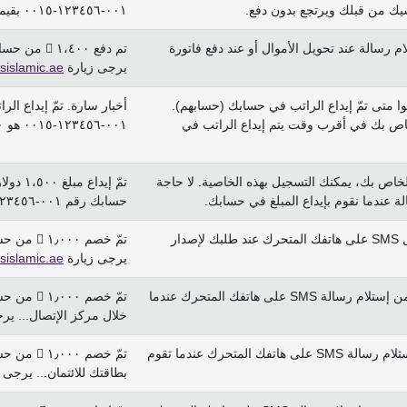
٠٠١-١٢٣٤٥٦-٠٠١٥ بقيمة ١،٠٠٠ . يرجى زيارة
م رسالة عند تحويل الأموال أو عند دفع فاتورة
يرجى زيارة
sislamic.ae
فوا متى تمّ إيداع الراتب في حسابك (حسابهم).
أخبار سارة. تمّ إيداع ال
ص بك في أقرب وقت يتم إيداع الراتب في
٠٠١-١٢٣٤٥٦-٠٠١٥ هو ١،٠٠٠ . يرجى زيارة
الخاص بك، يمكنك التسجيل بهذه الخاصية. لا حاجة
تمّ إي
ندما نقوم بإيداع المبلغ في حسابك.
حسابك رقم ٠٠١-١٢٣٤٥٦-٠٠١٥ هو ..... يرجى زيارة
:هذه الخاصية سوف تمكنك من استلام رسائل SMS على هاتفك المتحرك عند طلبك لإصدار
يرجى زيارة
sislamic.ae
: ستمكنك هذه الخاصية من إستلام رسالة SMS على هاتفك المتحرك عندما
خلال مركز الإتصال... ير
: تمكنك هذه الخاصية من إستلام رسالة SMS على هاتفك المتحرك عندما تقوم
بطاقتك للائتمان... يرجى 