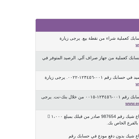
w
 ١٫٧٠٠  من حسابك كعملية من جهاز صراف آلي. الرصيد المتوفر في
w
تمّ خصم ١٫٥٠٠  من حسابك رقم ٠٠١-١٢٣٤٥٦-٠٠١٥ من خلال بنك-نت. يرجى
www.em
***شيك مرتجع*** تمّ إرجاع شيك رقم 987654 صادر من قبلك بمبلغ ١،٠٠٠ 
بالفرع الخاص بك.
جاع شيك بدون دفع مودع في حسابك رقم