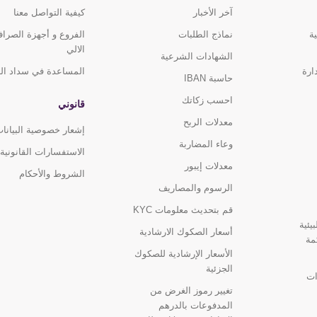
آخر الأخبار
كيفية التواصل معنا
ة
نماذج الطلبات
الفروع و أجهزة الصرا
الالي
الشهادات الشرعية
ارة
المساعدة في سداد ال
حاسبة IBAN
احسب زكاتك
قانوني
معدلات الربح
إشعار خصوصية البيانا
وعاء المضاربة
الاستفسارات القانونية
معدلات إيبور
الشروط والأحكام
الرسوم والمصاريف
قم بتحديث معلومات KYC
يئية
أسعار الصكوك الارشادية
مة
الأسعار الإرشادية للصكوك
الجزئية
ات
تغيير رموز الغرض من
المدفوعات بالدرهم