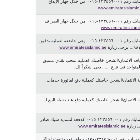
تمّ إيداع ١٫٠٠٠  في حسابك رقم ٠٠١-١٢٣٤٥٦-٠٠١٥ من خلال جهاز الإيداع
www.emiratesislamic
تمّ إيداع ١٫٠٠٠  في حسابك رقم ٠٠١-١٢٣٤٥٦-٠٠١٥ من خلال جهاز الصراف
www.emiratesislami
تمّ إيداع ١٫٠٠٠  في حسابك رقم ٠٠١-١٢٣٤٥٦-٠٠١٥ وهي خاضعة لعملية تدقيق
www.emiratesislamic.ae
١٫٠٠٠  من بطاقة الائتمان/الشحن خاصتك كعملية سحب نقدي مسبق
تواجد في فرع ...... دبي. شكراً لك.
  من بطاقة الائتمان/الشحن خاصتك كعملية دفع لفاتورة خدمات.
  من بطاقة الائتمان/الشحن خاصتك كعملية دفع عند نقطة البيع لـ
تمّ خصم ٢،٧٢٥  من حسابك رقم ٠٠١-١٢٣٤٥٦-٠٠١٥ كدفعة لتسديد شيك صادر
www.emiratesislamic.ae
تمّ إستحقاق دفعة على الحساب رقم ٠٠١-١٢٣٤٥٦-٠٠١٥ ولقد تمت تنفيذها بناءً