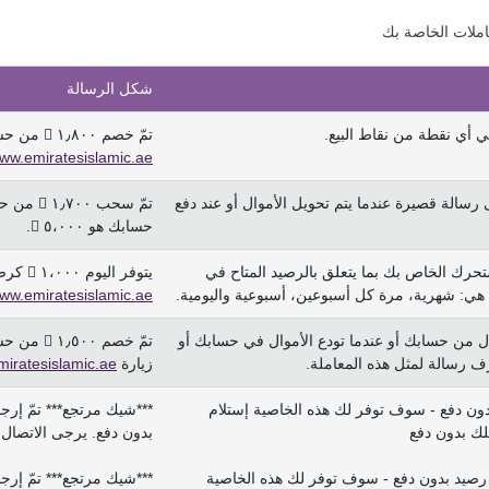
املات الخاصة بك
شكل الرسالة
 أي نقطة من نقاط البيع.
تمّ خصم ١٫٨٠٠  من حسابك كعملية شراء من نقطة بيع. يرجى زيارة
ww.emiratesislamic.ae
سالة قصيرة عندما يتم تحويل الأموال أو عند دفع
تمّ سحب
حسابك هو ٥،٠٠٠ .
رك الخاص بك بما يتعلق بالرصيد المتاح في
يتوفر اليوم ١،٠٠٠  كرصيد في حسابك رقم ٠٠١-١٢٣٤٥٦-٠٠٢٢. يرجى زيارة
ة هي: شهرية، مرة كل أسبوعين، أسبوعية واليومية.
ww.emiratesislamic.ae
وال من حسابك أو عندما تودع الأموال في حسابك أو
 رسالة لمثل هذه المعاملة.
زيارة
iratesislamic.ae
ون دفع - سوف توفر لك هذه الخاصية إستلام
بدون دفع. يرجى الاتصال 
رصيد بدون دفع - سوف توفر لك هذه الخاصية
***شيك مرتجع*** تمّ إر