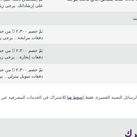
على إرشاداتك. يرجى زي
دفعات مرابحة... يرجى ز
دفعات إيجارة... يرجى زي
دفعات تمويل منزلي... ي
اضغط هنا
حرك