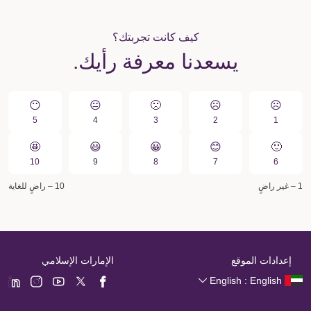
كيف كانت تجربتك؟
يسعدنا معرفة رأيك.
😶
😐
🙁️
☹️
☹️
5
4
3
2
1
🤩
😃
😀️
😊
🙂
10
9
8
7
6
1 – غير راضٍ
10 – راضٍ للغاية
إعدادات الموقع
الإمارات الإسلامي
English : English