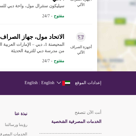
الآلي
سيليكون سنترال مول، واحة دبي للسي
مفتوح
- 24/7
الاتحاد مول، جهاز الصراف 
المحيصنة 1، دبي – الإمارات الع
أجهزة الصراف
من مدرسة دبي للتربية الحديثة
الآلي
مفتوح
- 24/7
الإمارات للمزادات، جهاز ا
إعدادات الموقع
English : English
الإمارات للمزادات، شارع المنامة، م
أجهزة الصراف
رأس الخور، دبي
الآلي
مفتوح
- 24/7
أنت الآن تتصفح
نبذة عنا
الخدمات المصرفية الشخصية
رؤيتنا ورسالتنا
الطا
الخدمات المصرفية
التنفيذي، مدينة دبي الطبية