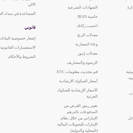
الالي
 16، مبنى المكتب التنفيذي، مدينة دبي الطبية،
ارة
الشهادات الشرعية
المساعدة في سداد الد
حاسبة IBAN
احسب زكاتك
قانوني
معدلات الربح
إشعار خصوصية البيانات
ني، جهاز الصراف
وعاء المضاربة
الاستفسارات القانونية
معدلات إيبور
الشروط والأحكام
ة، 331 غرب، البرشاء 3، متفرع من شارع الشيخ زايد مخرج
الرسوم والمصاريف
يئية
قم بتحديث معلومات KYC
مة
أسعار الصكوك الارشادية
الأسعار الإرشادية للصكوك
ات
المقر الرئيسي للإمارات الإسلامي، مبنى 16،
الجزئية
تغيير رموز الغرض من
المدفوعات بالدرهم
ادل
الإماراتي من خلال نظام
الإمارات للتحويلات المالية
(المحلية والدولية)