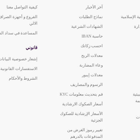
الآلي
آخر الأخبار
كيفية التواصل معنا
- شارع عمان - منطقة المحيصنة
 الإسلامية
نماذج الطلبات
الفروع و أجهزة الصراف
الالي
ارة
الشهادات الشرعية
المساعدة في سداد الد
حاسبة IBAN
احسب زكاتك
قانوني
از الصراف الآلي
معدلات الربح
إشعار خصوصية البيانات
وعاء المضاربة
الاستفسارات القانونية
معدلات إيبور
الشروط والأحكام
الرسوم والمصاريف
از الصراف الآلي
يئية
قم بتحديث معلومات KYC
فواكه في العوير
مة
أسعار الصكوك الارشادية
الأسعار الإرشادية للصكوك
ات
الجزئية
تغيير رموز الغرض من
ة، جهاز الصراف الآلي
المدفوعات بالدرهم
برشاء 3، دبي