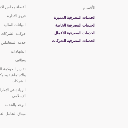
أجهزة الصراف
الآلي
الطابق الأرضي، مبنى
أعضاء مجلس الاد
الأقسام
دبي
فريق الادارة
الخدمات المصرفية المميزة
مفتوح
- إلى ١٢:٠٠ م
البيانات المالية
الخدمات المصرفية الخاصة
الخدمات المصرفية للأعمال
حوكمة الشركات
المستشفى السعودي الألما
الخدمات المصرفية للشركات
خدمة المتعاملين
الآلي
الشهادات
أجهزة الصراف
الآلي
شارع حص
وظائف
36، مقابل المدرسة الأمريكية
تقارير الحوكمة الب
مفتوح
- 24/7
والاجتماعية وحوك
الشركات
الريادة في الإمار
الإسلامي
جهاز الصراف الآلي
أجهزة الصراف
الوعد بالخدمة
الآلي
مدينة دبي الطبية، مبنى 16، الطابق الأرضي
ميثاق التعامل الع
مفتوح
- 24/7