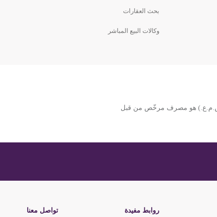
بحث العقارات
ق والمواصلات في أم
وكالات البيع المباشر
هيئة الطرق والمواصلات/ شارع القرهود – شارع مراكش 5، أم رمول،
ي
ت الإسلامي (ش.م.ع.) هو مصرف مرخّص من قبل
ارع الشيخ زايد - دبي
نوب
روابط مفيدة
تواصل معنا