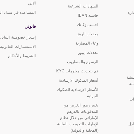
الالي
الشهادات الشرعية
ارة
المساعدة في سداد ال
حاسبة IBAN
احسب زكاتك
قانوني
معدلات الربح
إشعار خصوصية البيانا
وعاء المضاربة
الاستفسارات القانونية
معدلات إيبور
الشروط والأحكام
الرسوم والمصاريف
قم بتحديث معلومات KYC
يئية
أسعار الصكوك الارشادية
مة
الأسعار الإرشادية للصكوك
الجزئية
ات
تغيير رموز الغرض من
المدفوعات بالدرهم
الإماراتي من خلال نظام
ادل
الإمارات للتحويلات المالية
(المحلية والدولية)