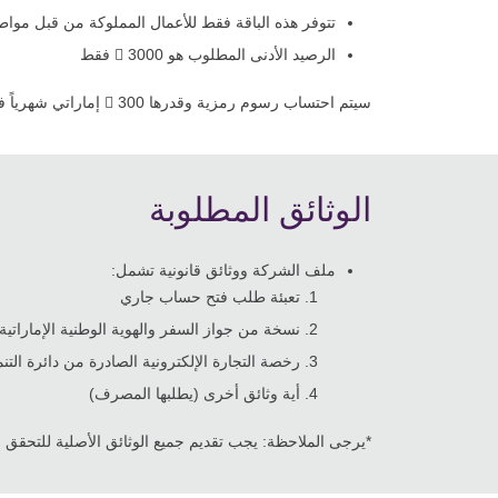
تتوفر هذه الباقة فقط للأعمال المملوكة من قبل مواطن
الرصيد الأدنى المطلوب هو 3000  فقط
سيتم احتساب رسوم رمزية وقدرها 300  إماراتي شهرياً في حال لم يتم التمكن من الحفاظ على الرصيد الأدنى للباقة بعد 12 شهر من فتح الحساب.
الوثائق المطلوبة
ملف الشركة ووثائق قانونية تشمل:
تعبئة طلب فتح حساب جاري
نسخة من جواز السفر والهوية الوطنية الإماراتية
رخصة التجارة الإلكترونية الصادرة من دائرة التن
أية وثائق أخرى (يطلبها المصرف)
*يرجى الملاحظة: يجب تقديم جميع الوثائق الأصلية للتحقق و