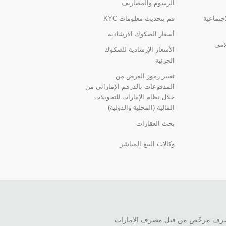
الرسوم والمصاريف
اجتماعية
قم بتحديث معلومات KYC
أسعار الصكوك الارشادية
لامي
الأسعار الإرشادية للصكوك
الجزئية
تغيير رموز الغرض من
المدفوعات بالدرهم الإماراتي من
خلال نظام الإمارات للتحويلات
المالية (المحلية والدولية)
بحث العقارات
وكالات البيع المباشر
ش.م.ع.) هو مصرف مرخّص من قبل مصرف الإمارات