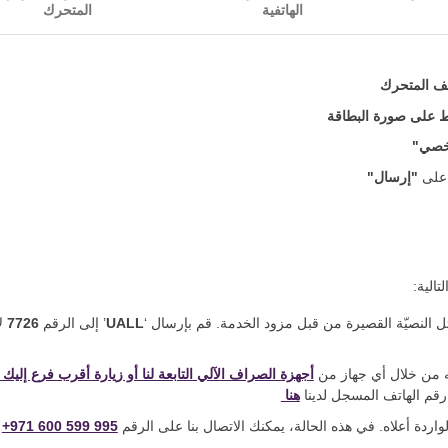
الهاتفية
المتحرك
 على صورة البطاقة
شخصي"
 على
"إرسال"
الية:
ل النصيّة القصيرة من قبل مزود الخدمة. قم بإرسال ‘
UALL
’ إلى الرقم
7726
ل
ه من خلال أي جهاز من
أجهزة الصراف الآلي التابعة لنا أو زيارة أقرب فرع إليك
رقم الهاتف المسجل لدينا
هنا
اردة أعلاه. في هذه الحالة، يمكنك الاتصال بنا على الرقم
+971 600 599 995
ب