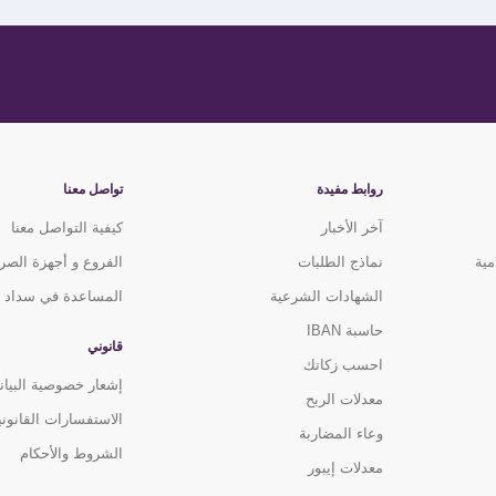
روابط مفيدة
تواصل معنا
آخر الأخبار
كيفية التواصل معنا
مية
نماذج الطلبات
الفروع و أجهزة الصر
الشهادات الشرعية
المساعدة في سداد ا
حاسبة IBAN
قانوني
احسب زكاتك
إشعار خصوصية البيان
معدلات الربح
الاستفسارات القانوني
وعاء المضاربة
الشروط والأحكام
معدلات إيبور