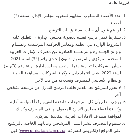
شروط عامة
عدد الأعضاء المطلوب انتخابهم لعضوية مجلس الإدارة سبعة (7)
أعضاء.
لن يتم قبول أي طلب بعد غلق باب الترشح.
يشترط فيمن يرشح نفسه لعضوية مجلس الإدارة أن تنطبق عليه
الشروط الواردة في أنظمة ومعايير الحوكمة المؤسسية ونظـــام
ولوائح الجـــدارة والنزاهــــة الصادرة عن مصرف الإمارات العربية
المتحدة المركزي والمرسوم بقانون إتحادي رقم (32) لسنة 2021
بشأن الشركات التجارية وقرار رئيس مجلس إدارة الهيئة رقم (3/ر.م)
لسنة 2020 بشأن اعتماد دليل حوكمة الشركات المساهمة العامة
والنظام الأساسي للمصرف وتعديلاته من قت لآخر.
لا يجوز للمرشح بعد تقديم طلب الترشح التنازل عن ترشحه لشخص
آخر.
يرجى العلم بأن كل الترشيحات خاضعة للتقييم وفقاً لسياسة أهلية
وكفاءة أعضاء مجلس الإدارة المعمول بها في المصرف وكذلك
لموافقة مصرف الإمارات العربية المتحدة المركزي.
سيقوم المصرف بنشر أسماء المرشحين وبياناتهم الخاصة بالترشيح
على الموقع الإلكتروني للشركة (
www.emiratesislamic.ae
) قبل