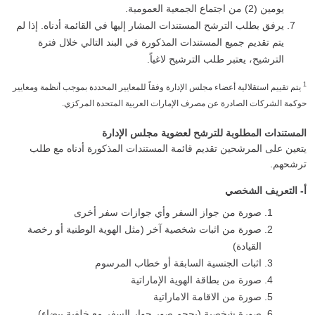
يومين (2) من اجتماع الجمعية العمومية.
يرفق بطلب الترشح المستندات المشار إليها في القائمة أدناه. إذا لم
يتم تقديم جميع المستندات المذكورة في البند التالي خلال فترة
الترشيح، يعتبر طلب الترشيح لاغياً.
1
يتم تقييم استقلالية أعضاء مجلس الإدارة وفقاً للمعايير المحددة بموجب أنظمة ومعايير
حوكمة الشركات الصادرة عن مصرف الإمارات العربية المتحدة المركزي.
المستندات المطلوبة للترشح لعضوية مجلس الإدارة
يتعين على المرشحين تقديم قائمة المستندات المذكورة أدناه مع طلب
ترشحهم.
أ‌- التعريف الشخصي
صورة من جواز السفر وأي جوازات سفر أخرى
صورة من اثبات شخصية آخر (مثل الهوية الوطنية أو رخصة
القيادة)
اثبات الجنسية السابقة أو خطاب المرسوم
صورة من بطاقة الهوية الإماراتية
صورة من الاقامة الاماراتية
صورة شخصية (بحجم صور جوار السفر مع خلفية بيضاء)