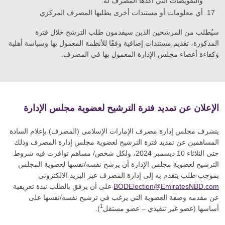
والتفويضات التي أكدها المصرف له.
أي معلومات أو مستندات أخرى يطلبها المصرف المركزي
سيُطلب من المرشحين الذين سيقدمون طلب الترشح خلال فترة
المذكورة، تقديم مستندات إضافية وفقًا للأنظمة المعمول بها وسياسة أهلية
وكفاءة أعضاء مجلس الإدارة المعمول بها في المصرف.
الإعلان عن تمديد فترة الترشيح لعضوية مجلس الإدارة
يتشرف مجلس إدارة مصرف الإمارات الإسلامي (المصرف) بإعلام السادة
المساهمين عن تمديد فترة الترشيح لعضوية مجلس إدارة المصرف وذلك
حتى الثلاثاء 10 ديسمبر 2024، ولكل شخص/ مساهم توافرت فيه شروط
الترشيح لعضوية مجلس الإدارة أن يرشح نفسه/نفسها لعضوية المجلس
بموجب طلب يتقدم به إلى إدارة المصرف عبر البريد الالكتروني
BODElection@EmiratesNBD.com
على أن يرفق بالطلب نبذة تعريفية
عن مقدمه وصفة العضوية التي يرغب في ترشيح نفسه/نفسها على
1
أساسها (عضو غير تنفيذي – عضو مستقل
).