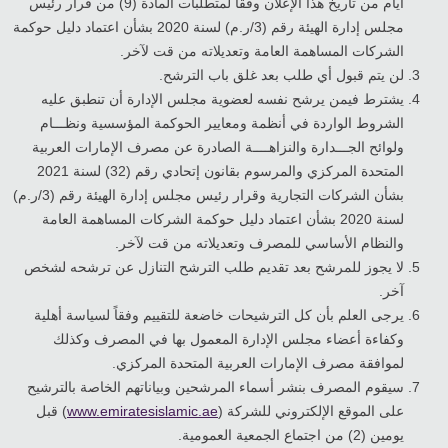
أيام من تاريخ هذا الإعلان وفقا لمتطلبات المادة (9) من قرار رئيس
مجلس إدارة الهيئة رقم (3/ر.م) لسنة 2020 بشأن اعتماد دليل حوكمة
الشركات المساهمة العامة وتعديلاته من قت لآخر.
لن يتم قبول أي طلب بعد غلق باب الترشح.
يشترط فيمن يرشح نفسه لعضوية مجلس الإدارة أن تنطبق عليه
الشروط الواردة في أنظمة ومعايير الحوكمة المؤسسية ونظـــام
ولوائح الجـــدارة والنزاهــــة الصادرة عن مصرف الإمارات العربية
المتحدة المركزي والمرسوم بقانون إتحادي رقم (32) لسنة 2021
بشأن الشركات التجارية وقرار رئيس مجلس إدارة الهيئة رقم (3/ر.م)
لسنة 2020 بشأن اعتماد دليل حوكمة الشركات المساهمة العامة
والنظام الأساسي للمصرف وتعديلاته من قت لآخر.
لا يجوز للمرشح بعد تقديم طلب الترشح التنازل عن ترشحه لشخص
آخر.
يرجى العلم بأن كل الترشيحات خاضعة للتقييم وفقاً لسياسة أهلية
وكفاءة أعضاء مجلس الإدارة المعمول بها في المصرف وكذلك
لموافقة مصرف الإمارات العربية المتحدة المركزي.
سيقوم المصرف بنشر أسماء المرشحين وبياناتهم الخاصة بالترشيح
على الموقع الإلكتروني للشركة (
www.emiratesislamic.ae
) قبل
يومين (2) من اجتماع الجمعية العمومية.