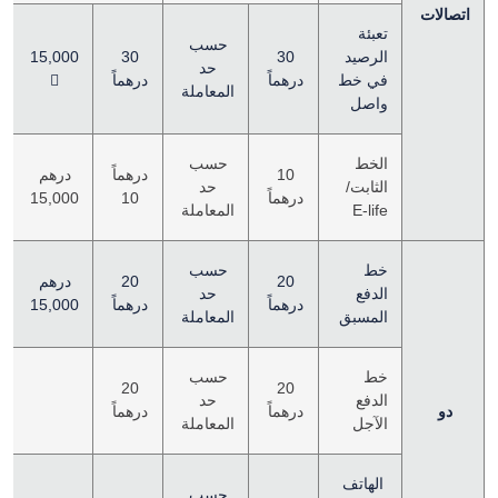
اتصالات
تعبئة
حسب
الرصيد
30
30
15,000
حد
في خط
درهماً
درهماً

د
المعاملة
واصل
الخط
حسب
10
درهماً
درهم
د
الثابت/
حد
درهماً
10
15,000
E-life
المعاملة
خط
حسب
20
20
درهم
الدفع
حد
درهماً
درهماً
15,000
د
المسبق
المعاملة
خط
حسب
20
20
الدفع
حد
ل
دو
درهماً
درهماً
الآجل
المعاملة
الهاتف
حسب