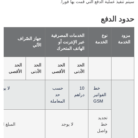
سيتم تنفيذ عملية الدفع التي قمت بها فوراً.
حدود الدفع
مزود
نوع
الخدمات المصرفية
جهاز الصّراف
الخدمة
الخدمة
عبر الإنترنت أو
ج
الآلي
الهاتف المتحرك
الحد
الحد
الحد
الحد
ا
الأدنى
الأقصى
الأدنى
الأقصى
ا
خط
10
حسب
لا يوجد
الفواتير
دراهم
حد
GSM
المعاملة
تجديد
خط
لا يوجد
المبلغ الف
واصل