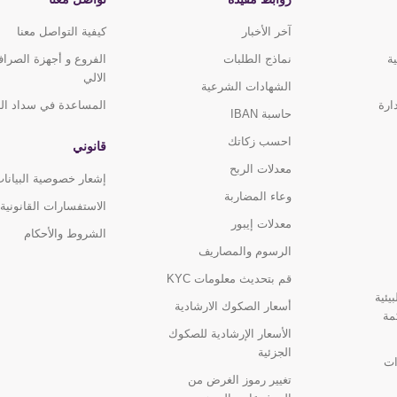
آخر الأخبار
كيفية التواصل معنا
ة
نماذج الطلبات
الفروع و أجهزة الصرا
الالي
الشهادات الشرعية
ارة
المساعدة في سداد ال
حاسبة IBAN
احسب زكاتك
قانوني
معدلات الربح
إشعار خصوصية البيانا
وعاء المضاربة
الاستفسارات القانونية
معدلات إيبور
الشروط والأحكام
الرسوم والمصاريف
قم بتحديث معلومات KYC
يئية
أسعار الصكوك الارشادية
مة
الأسعار الإرشادية للصكوك
الجزئية
ات
تغيير رموز الغرض من