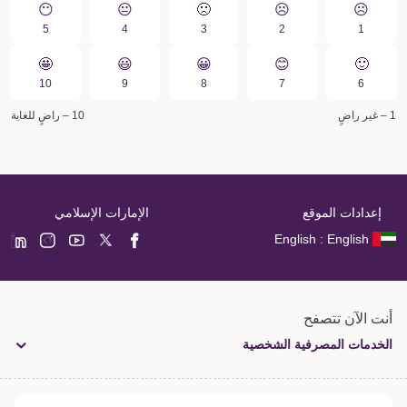
😶
😐
🙁️
☹️
☹️
5
4
3
2
1
🤩
😃
😀️
😊
🙂
10
9
8
7
6
1 – غير راضٍ
10 – راضٍ للغاية
إعدادات الموقع
الإمارات الإسلامي
English : English
أنت الآن تتصفح
الخدمات المصرفية الشخصية