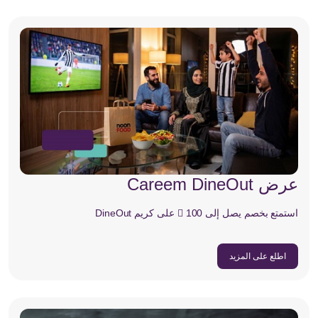
عرض Careem DineOut
استمتع بخصم يصل إلى 100  على كريم DineOut
اطلع على المزيد