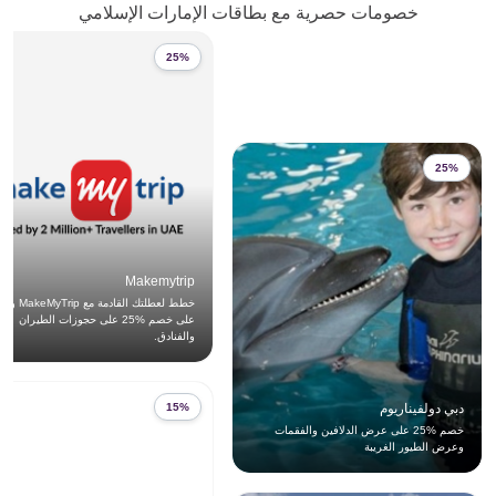
خصومات حصرية مع بطاقات الإمارات الإسلامي
25%
25%
Makemytrip
خطط لعطلتك القادمة 
على خصم %25 على حجوزات الطيران
والفنادق.
دبي دولفيناريوم
15%
خصم %25 على عرض الدلافين والفقمات
وعرض الطيور الغريبة