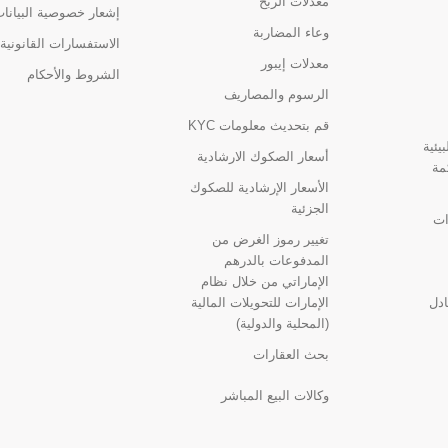
معدلات الربح
إشعار خصوصية البيانا
وعاء المضاربة
الاستفسارات القانونية
معدلات إيبور
الشروط والأحكام
الرسوم والمصاريف
قم بتحديث معلومات KYC
يئية
أسعار الصكوك الارشادية
مة
الأسعار الإرشادية للصكوك
الجزئية
ات
تغيير رموز الغرض من
المدفوعات بالدرهم
الإماراتي من خلال نظام
ادل
الإمارات للتحويلات المالية
(المحلية والدولية)
بحث العقارات
وكالات البيع المباشر