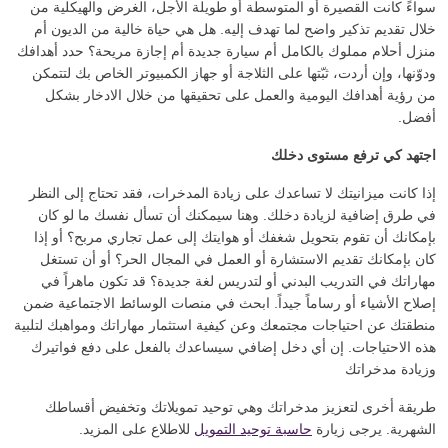
سواءً كانت القصيرة أو المتوسطة أو طويلة الأجل، الغرض والهيكلية من
خلال تقديم تذكير واضح لما تهدف إليه. هل هي حياة خالية من الديون أم
منزل أحلام مملوك بالكامل أم سيارة جديدة أم إجازة مريحة؟ حدد أهدافك
ودوّنها، وإن أردت، ثبّتها على الثلاجة أو جهاز الكمبيوتر الخاص بك لتتمكن
من رؤية أهدافك اليومية والعمل على تحقيقها من خلال الادخار بشكل
أفضل.
اجتهد كي ترفع مستوى دخلك
إذا كانت ميزانيتك لا تساعدك على زيادة المدخرات، فقد تحتاج إلى النظر
في طرق إضافية لزيادة دخلك. وهنا سيمكنك أن تسأل نفسك ما لو كان
بإمكانك أن تقوم بتحويل شغفك أو هوايتك إلى عمل تجاري مربح؟ أو إذا
كان بإمكانك تقديم الاستشارة أو العمل في المجال الحر؟ أو أن تستغل
مهاراتك في التدريب البدني أو لتدريس لغة جديدة؟ قد تكون ماهراً في
إصلاح الأشياء أو رساماً جيداً. ابحث في منصات الوسائط الاجتماعية ضمن
منطقتك عن احتياجات مجتمعك وعن كيفية استثمار مهاراتك ومواهبك لتلبية
هذه الاحتياجات. إن أي دخل إضافي سيساعدك بالفعل على دفع فواتيرك
وزيادة مدخراتك
طريقة أخرى لتعزيز مدخراتك وهي توحيد تمويلاتك وتخفيض أقساطك
الشهرية. يرجى زيارة
حاسبة توحيد التمويل
للاطلاع على المزيد.