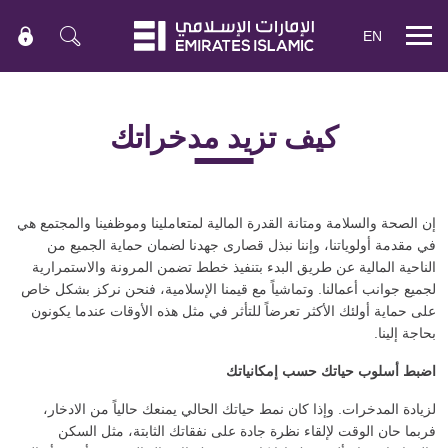
EN
Mobile
menu
كيف تزيد مدخراتك
إن الصحة والسلامة ومتانة القدرة المالية لمتعاملينا وموظفينا والمجتمع هي
في مقدمة أولوياتنا، وإننا نبذل قصارى جهدنا لضمان حماية الجميع من
الناحية المالية عن طريق البدء بتنفيذ خطط تضمن المرونة والاستمرارية
لجميع جوانب أعمالنا. وتماشياً مع قيمنا الإسلامية، فنحن نركز بشكل خاص
على حماية أولئك الأكثر تعرضاً للتأثر في مثل هذه الأوقات عندما يكونون
بحاجة إلينا.
اضبط أسلوب حياتك حسب إمكانياتك
لزيادة المدخرات. وإذا كان نمط حياتك الحالي يمنعك حالياً من الادخار،
فربما حان الوقت لإلقاء نظرة جادة على نفقاتك الثابتة، مثل السكن