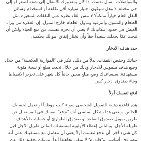
والمواصلات. إسأل نفسك إذا كان بمقدورك الانتقال إلى شقة أصغر أو إلى
حي مختلف؟ وهل سيكون اختيار سيارة أقل تكلفة أو استخدام وسائل
النقل العام خياراً ممكناً؟ لا تنس إلقاء نظرة على النفقات المتغيرة مثل
الطعام والتسوق والترفيه وتناول الطعام خارج المنزل. إن الفكرة من وراء
العيش في حدود إمكانياتك لا يعني أن تحرم نفسك من متع الحياة ولكن أن
تبحث عمّا يجعلك سعيداً حقاً وأن تختار إنفاق أموالك بحكمة.
حدد هدف الادخار
حياتك وخفض النفقات. بدلاً من ذلك، فكر في "الموازنة العكسية" من خلال
وضع هدف ملموس للادخار وذلك من خلال تحديد مبلغ أو نسبة مئوية
مستهدفة. سيساعدك وضع مبلغ معين جانباً كل شهر على تعزيز الانضباط
وبناء صندوق ادخار كبير.
ادفع لنفسك أولاً
هذه قاعدة ذهبية للتمويل الشخصي سواء كنت موظفاً أو تعمل لحسابك
الخاص. ويعني هذا بشكل أساسي أنك "تدفع" لنفسك في المستقبل عن
طريق تمويل صندوق التقاعد أو صندوق الطوارئ أو حسابات الأهداف
طويلة الأجل، وبالتالي إعطاء الأولوية لمستقبلك المالي طويل الأجل قبل
كل شيء آخر. أن تدفع لنفسك أولاً يعني أن تتعامل مع مستقبلك على أنه
مصروف أساسي و"فاتورة" لا ينبغي تجاهلها أبداً، ويمكن تحقيق ذلك عن