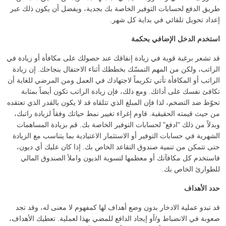
طريق الدفع لحسابات التوفير الخاصة بك بجدية، ويفضل أن يكون ذلك عبر
إعداد تحويل تلقائي في بداية كل شهر.
استخدم الدخل الإضافي بحكمة
قد تشعر برغبة قوية في زيادة إنفاقك عند حصولك على مكافأة أو زيادة في
الراتب، ولكن من المهم التمسّك بخططك أثناء الاحتفال بنجاحك. إن زيادة
الراتب أو المكافأة تأتي تكريماً لاجتهادك في العمل ومن المرضي للغاية أن
تكافئ نفسك على أدائك. ومع ذلك، فإن زيادة الراتب تكون أيضاً بمثابة
تحوّط ضد التضخم، لذا فإن المبلغ الذي تتلقاه قد لا يكون بالقدر الذي تعتقده
من حيث قيمته الحقيقية. قاوم إغراء تغيير نمط حياتك وفقاً لزيادة راتبك،
وبدلاً من ذلك "ادفع" لحسابات التوفير الخاصة بك. قم بزيادة المساهمات
الشهرية في حسابات التوفير أو الاستثمار الاعتيادية بما يتناسب مع الزيادة
حتى تتمكن من تنمية صندوق التقاعد الخاص بك. إذا كان عليك أي ديون،
فاستخدم كل مكافآتك أو معظمها لتسوية الديون واملأ الصندوق المالي
للطوارئ الخاص بك.
حدد الأهداف
قد تبدو عملية الادخار بدون وضع أهداف لها كمفهوم لا معنى له، وقد تجد
صعوبة في الانضباط و/أو إيجاد الدافع للمضي بهذا لعملية. تعطيك الأهداف،