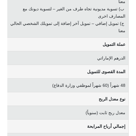
ﻣﻌﻨﺎ
ب) ﺗﺴﻮﻳﺔ ﻣﺪﻳﻮﻧﻴﺔ ﺗﺠﺎه ﻃﺮف ﻣﻦ اﻟﻐﻴﺮ – ﻟﺘﺴﻮﻳﺔ دﻳﻮﻧﻚ ﻣﻊ
اﻟﻤﺼﺎرف اﺧﺮى
ج) ﺗﻤﻮﻳﻞ إﺿﺎﻓﻲ – ﺗﻤﻮﻳﻞ آﺧﺮ إﺿﺎﻓﺔ إﻟﻰ ﺗﻤﻮﻳﻠﻚ اﻟﺸﺨﺼﻲ اﻟﺤﺎﻟﻲ
ﻣﻌﻨﺎ
ﻋﻤﻠﺔ اﻟﺘﻤﻮﻳﻞ
اﻟﺪرﻫﻢ الإﻣﺎراﺗﻲ
اﻟﻤﺪة اﻟﻘﺼﻮى ﻟﻠﺘﻤﻮﻳﻞ
48 ﺷﻬﺮاً (60 ﺷﻬﺮاً ﻟﻤﻮﻇﻔﻲ وزارة اﻟﺪﻓﺎع)
ﻧﻮع ﻣﻌﺪل اﻟﺮﺑﺢ
ﻣﻌﺪل رﺑﺢ ﺛﺎﺑﺖ (ﺳﻨﻮﻳﺎً)
إﺟﻤﺎﻟﻲ أرﺑﺎح اﻟﻤﺮاﺑﺤﺔ