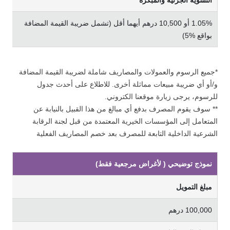
اﻟﺘﺴﻮﻳﺔ اﻟﺠﺰﺋﻴﺔ واﻟﻤﺒﻜﺮة
1.05% أو 10,500 درﻫﻢ أﻳﻬﻤﺎ أﻗﻞ (ﺗﺸﻤﻞ ﺿﺮﻳﺒﺔ اﻟﻘﻴﻤﺔ اﻟﻤﻀﺎﻓﺔ
ﺑﻮاﻗﻊ %5)
*ﺟﻤﻴﻊ اﻟﺮﺳﻮم واﻟﻌﻤﻮﻻت واﻟﻤﺼﺎرﻳﻒ ﺷﺎﻣﻠﺔ ﻟﻀﺮﻳﺒﺔ اﻟﻘﻴﻤﺔ اﻟﻤﻀﺎﻓﺔ
و/أو أي ﺿﺮﻳﺒﺔ ﻣﺒﻴﻌﺎت ﻣﻤﺎﺛﻠﺔ أﺧﺮى. ﻟﻼﻃﻼع ﻋﻠﻰ أﺣﺪث ﺟﺪول
ﻟﻠﺮﺳﻮم، ﻳﺮﺟﻰ زﻳﺎرة ﻣﻮﻗﻌﻨﺎ اﻟﻜﺘﺮوﻧﻲ.
** ﺳﻮف ﻳﻘﻮم اﻟﻤﺼﺮف ﺑﺪﻓﻊ أي ﻣﺒﺎﻟﻎ ﻣﻦ ﻫﺬا اﻟﻘﺒﻴﻞ ﺑﺎﻟﻨﻴﺎﺑﺔ ﻋﻦ
اﻟﻤﺘﻌﺎﻣﻞ إﻟﻰ اﻟﻤﺆﺳﺴﺎت اﻟﺨﻴﺮﻳﺔ اﻟﻤﻌﺘﻤﺪة ﻣﻦ ﻗﺒﻞ ﻟﺠﻨﺔ اﻟﺮﻗﺎﺑﺔ
اﻟﺸﺮﻋﻴﺔ اﻟﺪاﺧﻠﻴﺔ اﻟﺘﺎﺑﻌﺔ ﻟﻠﻤﺼﺮف ﺑﻌﺪ ﺧﺼﻢ اﻟﻤﺼﺎرﻳﻒ اﻟﻔﻌﻠﻴﺔ
ﻧﻤﻮذج ﺗﻮﺿﻴﺤﻲ ( لأغراض مرجعية فقط)
ﻣﺒﻠﻎ اﻟﺘﻤﻮﻳﻞ
100,000 درﻫﻢ