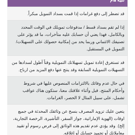
تنبيه هام
ﻗﺪ ﺗﻀﻄﺮ إﻟﻰ دﻓﻊ ﻏﺮاﻣﺎت إذا ﻗﻤﺖ ﺑﺴﺪاد اﻟﺘﻤﻮﻳﻞ ﻣﺒﻜﺮاً.
إذا ﻟﻢ ﺗﻘﻢ ﺑﺴﺪاد ﻗﺴﻂ / ﻣﺪﻓﻮﻋﺎت ﺗﻤﻮﻳﻠﻚ ﻓﻲ اﻟﻮﻗﺖ اﻟﻤﺤﺪد
وﺑﺎﻟﻜﺎﻣﻞ، ﻓﻬﺬا ﻳﻌﻨﻲ أن ﺣﺴﺎﺑﻚ ﻋﻠﻴﻪ ﻣﺘﺄﺧﺮات، ﻣﺎ ﻗﺪ ﻳﺆﺛﺮ ﻋﻠﻰ
ﺗﺼﻨﻴﻔﻚ اﻻﺋﺘﻤﺎﻧﻲ ورﺑﻤﺎ ﻳﺤﺪ ﻣﻦ إﻣﻜﺎﻧﻴﺔ ﺣﺼﻮﻟﻚ ﻋﻠﻰ اﻟﺘﺴﻬﻴﻼت/
اﻟﺘﻤﻮﻳﻞ ﻓﻲ اﻟﻤﺴﺘﻘﺒﻞ.
ﻗﺪ ﺗﺴﺘﻐﺮق إﻋﺎدة ﺗﻤﻮﻳﻞ ﺗﺴﻬﻴﻼﺗﻚ اﻟﺘﻤﻮﻳﻠﻴﺔ وﻗﺘﺎً أﻃﻮل ﻟﺴﺪادﻫﺎ ﻣﻦ
اﻟﺘﺴﻬﻴﻼت اﻟﺘﻤﻮﻳﻠﻴﺔ اﻟﺴﺎﺑﻘﺔ وﻗﺪ ﻳﻨﺘﺞ ﻋﻨﻬﺎ دﻓﻊ اﻟﻤﺰﻳﺪ ﻣﻦ ارﺑﺎح.
ﻓﻲ ﺣﺎل ﻋﺪم وﻓﺎﺋﻚ ﺑﺎﻻﻟﺘﺰاﻣﺎت اﻟﻤﻨﺼﻮص ﻋﻠﻴﻬﺎ ﻓﻲ ﺷﺮوط
وأﺣﻜﺎم اﻟﻤﻨﺘﺞ، ﻗﺒﻞ وأﺛﻨﺎء ﻋﻼﻗﺘﻚ ﻣﻌﻨﺎ، ﺳﺘﻜﻮن ﻫﻨﺎك ﻋﻮاﻗﺐ
ﺗﺸﻤﻞ، ﻋﻠﻰ ﺳﺒﻴﻞ اﻟﻤﺜﺎل ﻻ اﻟﺤﺼﺮ، اﻟﻐﺮاﻣﺎت.
ﻳﺘﻌﻴﻦ ﻋﻠﻴﻚ ﺗﺰوﻳﺪ اﻟﻤﺼﺮف ﺑﻨﺴﺦ ﻋﻦ وﺛﺎﺋﻘﻚ اﻟﻤﺤﺪﺛﺔ ﻓﻲ ﺟﻤﻴﻊ
اوﻗﺎت (اﻟﻬﻮﻳﺔ الإﻣﺎراﺗﻴﺔ، ﺟﻮاز اﻟﺴﻔﺮ، اﻟﺘﺄﺷﻴﺮة، اﻟﺮﺧﺼﺔ اﻟﺘﺠﺎرﻳﺔ،
إﻟﺦ). وﻗﺪ ﻳﺆدي ﻋﺪم ﺗﻘﺪﻳﻢ ﻫﺬه اﻟﻮﺛﺎﺋﻖ إﻟﻰ ﻓﺮض رﺳﻮم أو ﺗﻘﻴﻴﺪ
ﻣﻌﺎﻣﻼﺗﻚ أو ﺗﺠﻤﻴﺪ ﺣﺴﺎﺑﻚ أو إﻏﻼﻗﻪ.