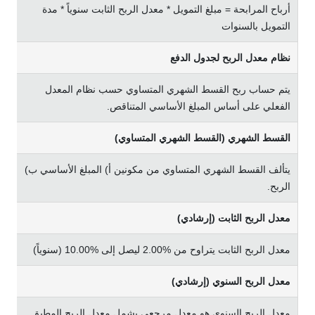
أرﺑﺎح اﻟﻤﺮاﺑﺤﺔ = ﻣﺒﻠﻎ اﻟﺘﻤﻮﻳﻞ * ﻣﻌﺪل اﻟﺮﺑﺢ اﻟﺜﺎﺑﺖ ﺳﻨﻮﻳﺎً * ﻣﺪة
اﻟﺘﻤﻮﻳﻞ ﺑﺎﻟﺴﻨﻮات
ﻧﻈﺎم ﻣﻌﺪل اﻟﺮﺑﺢ ﻟﺠﺪول اﻟﺪﻓﻊ
ﻳﺘﻢ ﺣﺴﺎب رﺑﺢ اﻟﻘﺴﻂ اﻟﺸﻬﺮي اﻟﻤﺘﺴﺎوي ﺣﺴﺐ ﻧﻈﺎم اﻟﻤﻌﺪل
اﻟﻔﻌﻠﻲ ﻋﻠﻰ أﺳﺎس اﻟﻤﺒﻠﻎ
الأساسي
اﻟﻤﺘﻨﺎﻗﺺ.
اﻟﻘﺴﻂ اﻟﺸﻬﺮي (اﻟﻘﺴﻂ اﻟﺸﻬﺮي اﻟﻤﺘﺴﺎوي)
ﻳﺘﺄﻟﻒ اﻟﻘﺴﻂ اﻟﺸﻬﺮي اﻟﻤﺘﺴﺎوي ﻣﻦ ﻣﻜﻮﻧﻴﻦ أ) اﻟﻤﺒﻠﻎ
الأساسي
ب)
اﻟﺮﺑﺢ.
ﻣﻌﺪل اﻟﺮﺑﺢ اﻟﺜﺎﺑﺖ (إرﺷﺎدي)
ﻣﻌﺪل اﻟﺮﺑﺢ اﻟﺜﺎﺑﺖ ﻳﺘﺮاوح ﻣﻦ %2.00 ﻟﻴﺼﻞ إﻟﻰ %10.00 (ﺳﻨﻮﻳﺎً)
ﻣﻌﺪل اﻟﺮﺑﺢ اﻟﺴﻨﻮي (إرﺷﺎدي)
ﻣﻌﺪل اﻟﺮﺑﺢ اﻟﺴﻨﻮي ﻫﻮ ﻣﻌﺪل ﻣﺮﺟﻌﻲ ﻳﺸﻤﻞ ﻣﻌﺪل اﻟﺮﺑﺢ اﻟﻤﻄﺒﻖ