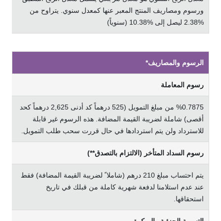
ورﺳﻮم وﻣﺼﺎرﻳﻒ اﻟﻤﻨﺘﺞ اﻟﻤﻌﺒﺮ ﻋﻨﻬﺎ ﻛﻤﻌﺪل ﺳﻨﻮي. ﻳﺘﺮاوح ﻣﻦ
%2.38 ﻟﻴﺼﻞ إﻟﻰ %10.38 (ﺳﻨﻮﻳﺎً)
الرسوم والمصاريف*
رﺳﻮم اﻟﻤﻌﺎﻣﻠﺔ
%
0.7875 من مبلغ التمويل (525 درهماً كد أدنى 2,625 درهماً كحد
أقصى) شاملة لضريبة القيمة المضافة. هذه الرسوم غير قابلة
للاسترداد ولن يتم استردادها في حال قررت سحب طلب التمويل.
رﺳﻮم اﻟﺴﺪاد اﻟﻤﺘﺄﺧﺮ (اﻻﻟﺘﺰام ﺑﺎﻟﺘﺼﺪق**)
ﻳﺘﻢ اﺣﺘﺴﺎب ﻣﺒﻠﻎ 210 درﻫﻢ (ﺷﺎﻣﻼ ً ﻟﻀﺮﻳﺒﺔ اﻟﻘﻴﻤﺔ اﻟﻤﻀﺎﻓﺔ) ﻓﻘﻂ
ﻋﻨﺪ ﻋﺪم اﺳﺘﻼﻣﻨﺎ ﻟﺪﻓﻌﺔ ﺷﻬﺮﻳﺔ ﻛﺎﻣﻠﺔ ﻣﻦ ﻗﺒﻠﻚ ﻓﻲ ﺗﺎرﻳﺦ
اﺳﺘﺤﻘﺎﻗﻬﺎ.