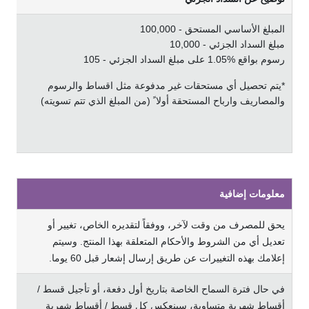
اﻟﻤﺒﻠﻎ
الأساسي
اﻟﻤﺴﺘﺤﻖ - 100,000
ﻣﺒﻠﻎ اﻟﺴﺪاد اﻟﺠﺰﺋﻲ - 10,000
رﺳﻮم ﺑﻮاﻗﻊ %1.05 ﻋﻠﻰ ﻣﺒﻠﻎ اﻟﺴﺪاد اﻟﺠﺰﺋﻲ - 105
*ﻳﺘﻢ ﺗﺤﺼﻴﻞ أي ﻣﺴﺘﺤﻘﺎت ﻏﻴﺮ ﻣﺪﻓﻮﻋﺔ ﻣﺜﻞ اﻗﺴﺎط واﻟﺮﺳﻮم
واﻟﻤﺼﺎرﻳﻒ وارﺑﺎح اﻟﻤﺴﺘﺤﻘﺔ أوﻻ ً (ﻣﻦ اﻟﻤﺒﻠﻎ اﻟﺬي ﺗﺘﻢ ﺗﺴﻮﻳﺘﻪ)
ﻣﻌﻠﻮﻣﺎت إﺿﺎﻓﻴﺔ
يحق للمصرف من وقت لآخر، ووفقاً لتقديره الخاص، تغيير أو
تعديل أي من الشروط والأحكام المتعلقة بهذا المنتج. وسيتم
إعلامك بهذه التغييرات عن طريق إرسال إشعار قبل 60 يوما.
في حال فترة السماح الخاصة بتاريخ أول دفعة، أو تأجيل قسط /
أقساط شهرية متساوية، سينعكس كل قسط / أقساط شهرية