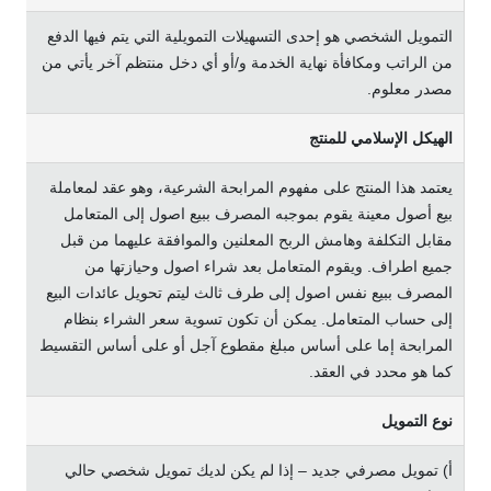
اﻟﺘﻤﻮﻳﻞ اﻟﺸﺨﺼﻲ ﻫﻮ إﺣﺪى اﻟﺘﺴﻬﻴﻼت اﻟﺘﻤﻮﻳﻠﻴﺔ اﻟﺘﻲ ﻳﺘﻢ ﻓﻴﻬﺎ اﻟﺪﻓﻊ
ﻣﻦ اﻟﺮاﺗﺐ وﻣﻜﺎﻓﺄة ﻧﻬﺎﻳﺔ اﻟﺨﺪﻣﺔ و/أو أي دﺧﻞ ﻣﻨﺘﻈﻢ آﺧﺮ ﻳﺄﺗﻲ ﻣﻦ
ﻣﺼﺪر ﻣﻌﻠﻮم.
اﻟﻬﻴﻜﻞ الإﺳﻼﻣﻲ ﻟﻠﻤﻨﺘﺞ
يعتمد ﻫﺬا اﻟﻤﻨﺘﺞ ﻋﻠﻰ ﻣﻔﻬﻮم اﻟﻤﺮاﺑﺤﺔ اﻟﺸﺮﻋﻴﺔ، وﻫﻮ ﻋﻘﺪ ﻟﻤﻌﺎﻣﻠﺔ
ﺑﻴﻊ أﺻﻮل ﻣﻌﻴﻨﺔ ﻳﻘﻮم ﺑﻤﻮﺟﺒﻪ اﻟﻤﺼﺮف ﺑﺒﻴﻊ اﺻﻮل إﻟﻰ اﻟﻤﺘﻌﺎﻣﻞ
ﻣﻘﺎﺑﻞ اﻟﺘﻜﻠﻔﺔ وﻫﺎﻣﺶ اﻟﺮﺑﺢ اﻟﻤﻌﻠﻨﻴﻦ واﻟﻤﻮاﻓﻘﺔ ﻋﻠﻴﻬﻤﺎ ﻣﻦ ﻗﺒﻞ
ﺟﻤﻴﻊ اﻃﺮاف. وﻳﻘﻮم اﻟﻤﺘﻌﺎﻣﻞ ﺑﻌﺪ ﺷﺮاء اﺻﻮل وﺣﻴﺎزﺗﻬﺎ ﻣﻦ
اﻟﻤﺼﺮف ﺑﺒﻴﻊ ﻧﻔﺲ اﺻﻮل إﻟﻰ ﻃﺮف ﺛﺎﻟﺚ ﻟﻴﺘﻢ ﺗﺤﻮﻳﻞ ﻋﺎﺋﺪات اﻟﺒﻴﻊ
إﻟﻰ ﺣﺴﺎب اﻟﻤﺘﻌﺎﻣﻞ. ﻳﻤﻜﻦ أن ﺗﻜﻮن ﺗﺴﻮﻳﺔ ﺳﻌﺮ اﻟﺸﺮاء ﺑﻨﻈﺎم
اﻟﻤﺮاﺑﺤﺔ إﻣﺎ ﻋﻠﻰ أﺳﺎس ﻣﺒﻠﻎ ﻣﻘﻄﻮع آﺟﻞ أو ﻋﻠﻰ أﺳﺎس اﻟﺘﻘﺴﻴﻂ
ﻛﻤﺎ ﻫﻮ ﻣﺤﺪد ﻓﻲ اﻟﻌﻘﺪ.
ﻧﻮع اﻟﺘﻤﻮﻳﻞ
أ) ﺗﻤﻮﻳﻞ ﻣﺼﺮﻓﻲ ﺟﺪﻳﺪ – إذا ﻟﻢ ﻳﻜﻦ ﻟﺪﻳﻚ ﺗﻤﻮﻳﻞ ﺷﺨﺼﻲ ﺣﺎﻟﻲ