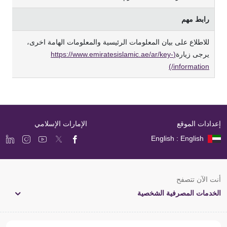
راﺑﻂ ﻣﻬﻢ
ﻟﻼﻃﻼع ﻋﻠﻰ ﺑﻴﺎن اﻟﻤﻌﻠﻮﻣﺎت اﻟﺮﺋﻴﺴﻴﺔ واﻟﻤﻌﻠﻮﻣﺎت اﻟﻬﺎﻣﺔ اﺧﺮى،
ﻳﺮﺟﻰ زﻳﺎرة
(https://www.emiratesislamic.ae/ar/key-
information/)
إعدادات الموقع
الإمارات الإسلامي
English : English
أنت الآن تتصفح
الخدمات المصرفية الشخصية