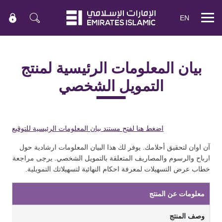
EN
Mobile
menu
بيان المعلومات الرئيسية لمنتج
التمويل الشخصي
اضغط هنا لفتح مستند بيان المعلومات الرئيسية للتوقيع
آن اوان ﻟﺘﺤﻘﻴﻖ أﺣﻼﻣﻚ. ﻳﻮﻓﺮ ﻟﻚ ﻫﺬا اﻟﺒﻴﺎن اﻟﻤﻌﻠﻮﻣﺎت ارﺷﺎدﻳﺔ ﺣﻮل
ارﺑﺎح واﻟﺮﺳﻮم واﻟﻤﺼﺎرﻳﻒ اﻟﻤﺘﻌﻠﻘﺔ ﺑﺎﻟﺘﻤﻮﻳﻞ اﻟﺸﺨﺼﻲ. ﻳﺮﺟﻰ ﻣﺮاﺟﻌﺔ
ﺧﻄﺎب ﻋﺮض اﻟﺘﺴﻬﻴﻼت ﻟﻤﻌﺮﻓﺔ اﺣﻜﺎم اﻟﻨﻬﺎﺋﻴﺔ ﻟﺘﺴﻬﻴﻼﺗﻚ اﻟﺘﻤﻮﻳﻠﻴﺔ.
ﻣﻌﻠﻮﻣﺎت ﻋﻦ اﻟﻤﻨﺘﺞ
وﺻﻒ اﻟﻤﻨﺘﺞ