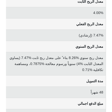
ﻣﻌﺪل اﻟﺮﺑﺢ اﻟﺜﺎﺑﺖ
4.00%
ﻣﻌﺪل اﻟﺮﺑﺢ اﻟﻔﻌﻠﻲ
7.47% (إرﺷﺎدي)
ﻣﻌﺪل اﻟﺮﺑﺢ اﻟﺴﻨﻮي
ﻣﻌﺪل رﺑﺢ ﺳﻨﻮي %8.26 ﺑﻨﺎء ً ﻋﻠﻰ ﻣﻌﺪل رﺑﺢ ﺛﺎﺑﺖ %7.47 (ﻳﺴﺎوي
اﻟﻤﻌﺪل اﻟﺜﺎﺑﺖ %4) ﺳﻨﻮﻳﺎً ورﺳﻮم ﻣﻌﺎﻟﺠﺔ %0.7875، وﻣﺴﺎﻫﻤﺔ
ﺗﻜﺎﻓﻠﻴﺔ %0.71
ﻣﺪة اﻟﺘﻤﻮﻳﻞ
48 ﺷﻬﺮاً
ﻣﺒﻠﻎ اﻟﺪﻓﻊ اﺟﻤﺎﻟﻲ