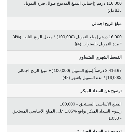
116,000 درﻫﻢ (إﺟﻤﺎﻟﻲ اﻟﻤﺒﻠﻎ اﻟﻤﺪﻓﻮع ﻃﻮال ﻓﺘﺮة اﻟﺘﻤﻮﻳﻞ
ﺑﺎﻟﻜﺎﻣﻞ)
ﻣﺒﻠﻎ اﻟﺮﺑﺢ اﺟﻤﺎﻟﻲ
16,000 درﻫﻢ [ﻣﺒﻠﻎ اﻟﺘﻤﻮﻳﻞ (100,000) * ﻣﻌﺪل اﻟﺮﺑﺢ اﻟﺜﺎﺑﺖ (%4)
* ﻣﺪة اﻟﺘﻤﻮﻳﻞ ﺑﺎﻟﺴﻨﻮات (4)]
اﻟﻘﺴﻂ اﻟﺸﻬﺮي اﻟﻤﺘﺴﺎوي
2,416.67 درﻫﻤﺎً ]ﻣﺒﻠﻎ اﻟﺘﻤﻮﻳﻞ )100,000( + ﻣﺒﻠﻎ اﻟﺮﺑﺢ اﺟﻤﺎﻟﻲ
)16,000[ / ﻣﺪة اﻟﺘﻤﻮﻳﻞ ﺑﺎﺷﻬﺮ (48)
ﺗﻮﺿﻴﺢ ﻋﻦ اﻟﺴﺪاد اﻟﻤﺒﻜﺮ
اﻟﻤﺒﻠﻎ
الأساسي
اﻟﻤﺴﺘﺤﻖ - 100,000
رﺳﻮم اﻟﺴﺪاد اﻟﻤﺒﻜﺮ ﺑﻮاﻗﻊ %1.05 ﻋﻠﻰ اﻟﻤﺒﻠﻎ
الأساسي
اﻟﻤﺴﺘﺤﻖ
- 1,050
ﺗﻮﺿﻴﺢ ﻋﻦ اﻟﺴﺪاد اﻟﺠﺰﺋﻲ*