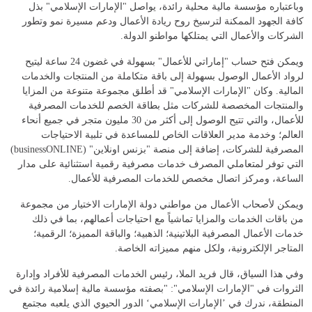
وباعتباره مؤسسة مالية محلية رائدة، يواصل "الإمارات الإسلامي" بذل
كافة الجهود الممكنة لترسيخ روح ريادة الأعمال ودعم مسيرة نمو وتطور
الشركات والأعمال التي يمتلكها مواطنو الدولة.
ويمكن فتح حساب "إماراتي للأعمال" بسهولة في غضون 24 ساعة ليتيح
لرواد الأعمال الوصول بسهولة إلى باقة متكاملة من المنتجات والخدمات
المالية. وكان "الإمارات الإسلامي" قد أطلق مجموعة متنوعة من المزايا
والمنتجات المخصصة للشركات مثل بطاقة الخصم للخدمات المصرفية
للأعمال، والتي تتيح الوصول إلى أكثر من 30 مليون متجر في جميع أنحاء
العالم؛ وخدمة مدير العلاقات الخاص للمساعدة في تلبية الاحتياجات
المصرفية للشركات، إضافة إلى منصة "بزنس اونلاين" (businessONLINE)
التي توفر لمتعاملي المصرف خدمات مصرفية رقمية استثنائية على مدار
الساعة، ومركز اتصال مخصص للخدمات المصرفية للأعمال.
ويمكن لأصحاب الأعمال من مواطني دولة الإمارات الاختيار من مجموعة
من باقات الخدمات والمزايا تماشياً مع احتياجات أعمالهم، بما في ذلك
خدمات الأعمال المصرفية البلاتينية؛ الذهبية؛ والباقة المميزة؛ الرقمية؛
المتاجر الإلكترونية، ولكل منهم مميزاته الخاصة.
وفي هذا السياق، قال فريد الملا، رئيس الخدمات المصرفية للأفراد وإدارة
الثروات في "الإمارات الإسلامي": "بصفته مؤسسة مالية إسلامية رائدة في
المنطقة، ندرك في ’الإمارات الإسلامي‘ الدور الحيوي الذي يلعبه مجتمع