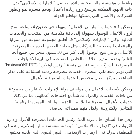
وباعتباره مؤسسة مالية محلية رائدة، يواصل "الإمارات الإسلامي" بذل
كافة الجهود الممكنة لترسيخ روح ريادة الأعمال ودعم مسيرة نمو وتطور
الشركات والأعمال التي يمتلكها مواطنو الدولة.
ويمكن فتح حساب "إماراتي للأعمال" بسهولة في غضون 24 ساعة ليتيح
لرواد الأعمال الوصول بسهولة إلى باقة متكاملة من المنتجات والخدمات
المالية. وكان "الإمارات الإسلامي" قد أطلق مجموعة متنوعة من المزايا
والمنتجات المخصصة للشركات مثل بطاقة الخصم للخدمات المصرفية
للأعمال، والتي تتيح الوصول إلى أكثر من 30 مليون متجر في جميع أنحاء
العالم؛ وخدمة مدير العلاقات الخاص للمساعدة في تلبية الاحتياجات
المصرفية للشركات، إضافة إلى منصة "بزنس اونلاين" (businessONLINE)
التي توفر لمتعاملي المصرف خدمات مصرفية رقمية استثنائية على مدار
الساعة، ومركز اتصال مخصص للخدمات المصرفية للأعمال.
ويمكن لأصحاب الأعمال من مواطني دولة الإمارات الاختيار من مجموعة
من باقات الخدمات والمزايا تماشياً مع احتياجات أعمالهم، بما في ذلك
خدمات الأعمال المصرفية البلاتينية؛ الذهبية؛ والباقة المميزة؛ الرقمية؛
المتاجر الإلكترونية، ولكل منهم مميزاته الخاصة.
وفي هذا السياق، قال فريد الملا، رئيس الخدمات المصرفية للأفراد وإدارة
الثروات في "الإمارات الإسلامي": "بصفته مؤسسة مالية إسلامية رائدة في
المنطقة، ندرك في ’الإمارات الإسلامي‘ الدور الحيوي الذي يلعبه مجتمع