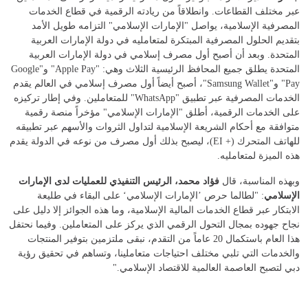
عبر مختلف القطاعات. وانطلاقاً من ريادته الرقمية في قطاع الخدمات
المصرفية الإسلامية، يواصل "الإمارات الإسلامي" التزامه طويل الأمد
بتقديم الحلول المصرفية المبتكرة لمتعامليه في دولة الإمارات العربية
المتحدة. وبعد أن أصبح أول مصرف إسلامي في دولة الإمارات العربية
المتحدة يطلق جميع المحافظ الرئيسية الثلاث وهي: "
Apple Pay
" و"
Google
Pay
" و"
Samsung Wallet
"، أصبح أيضاً أول مصرف إسلامي في العالم يقدم
الخدمات المصرفية عبر تطبيق "
WhatsApp
" للمتعاملين. وفي إطار تركيزه
على الخدمات الرقمية، أطلق "الإمارات الإسلامي" مؤخراً منصة رقمية
متوافقة مع أحكام الشريعة الإسلامية لتداول الثروات والأسهم عبر تطبيقه
للهاتف الم
تحرك
(+
EI
)، ليصبح بذلك أول مصرف من نوعه في الدولة يقدم
هذه الميزة لمتعامليه.
وبهذه المناسبة، قال
فؤاد محمد
، الرئيس التنفيذي للعمليات لدى الإمارات
الإسلامي
: "لطالما حرص ’الإمارات الإسلامي‘ على البقاء في طليعة
الابتكار عبر قطاع الخدمات المالية الإسلامية، وما هذه الجوائز إلا دليل على
نجاح جهوده بمجال التحول الرقمي الذي يركز على المتعاملين. وفيما نحتفل
هذا العام باستكمال 20 عاماً من التقدم، نبقى ملتزمين بتوفير المنتجات
والخدمات التي تلبي مختلف احتياجات متعاملينا، وتساهم في تحقيق رؤية
دبي لتصبح العاصمة العالمية للاقتصاد الإسلامي
.
"