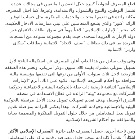
قطع المصرف أشواطاً كبيرة خلال العقدين الماضيين في مجالات عديدة
تشمل التوطين، والتنوع والشمول، والاستدامة، وغيرها. كما احتل المصرف
مكانة رائدة في تقديم المنتجات والخدمات المبتكرة، مثل حساب التوفير
الرائد "كنوز" والذي يشجع المتعاملين على تبني ممارسات الادخار الحكيمة.
كما يعتبر "الإمارات الإسلامي" لاعباً مهماً في سوق بطاقات الائتمان عبر
دولة الإمارات العربية المتحدة، حيث يقدم مجموعة متنوعة من المنتجات
الفريدة بما في ذلك بطاقات "ضيف الاتحاد" الائتمانية وبطاقات "سكاي
واردز" الائتمانية.
وفي وقت سابق من هذا العام، أعلن المصرف عن استكماله الناجح لأول
تسهيل تمويلي مشترك بقيمة 500 مليون دولار أمريكي. وتعتبر هذه الصفقة
التاريخية لأجل ثلاث سنوات، الأولى من نوعها التي تقدمها مؤسسة مالية
متوافقة مع أحكام الشريعة الإسلامية. علاوة على ذلك، أبرم "الإمارات
الإسلامي" اتفاقية تاريخية ذات صلة بالحوكمة البيئية والاجتماعية وحوكمة
الشركات مع مجموعة "بيئة" الرائدة في قطاع الاستدامة في منطقة
الشرق الأوسط، بهدف تقديم تسهيلات تمويل محدد الأجل مرتبطة بالحوكمة
البيئية والاجتماعية وحوكمة الشركات. وهذا يعكس التزامه بمواصلة تقديم
تمويل بديل للمتعاملين من خلال حلول التمويل المبتكرة والمصممة بعناية
والمتوافقة مع أحكام الشريعة الإسلامية.
ومن ناحية أخرى، حصل المصرف على جائزة "
المصرف الإسلامي الأكثر
ابتكاراً
" تقديراً لالتزامه بتوفير حلول مصرفية رقمية تركز على المتعاملين