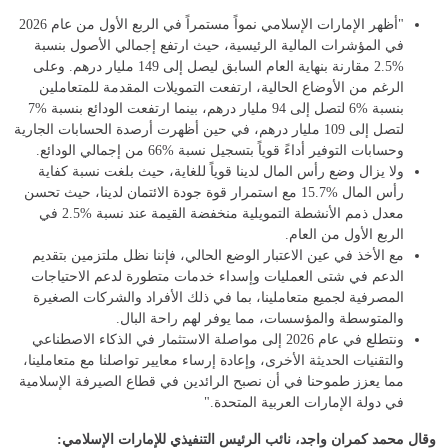
"أظهر الإمارات الإسلامي نمواً مستمراً في الربع الأول من عام 2026
في المؤشرات المالية الرئيسية، حيث ارتفع إجمالي الأصول بنسبة
%2.5 مقارنة بنهاية العام السابق ليصل إلى 149 مليار درهم. وعلى
الرغم من الأوضاع الحالية، ارتفعت التمويلات المقدمة للمتعاملين
بنسبة %6 لتصل إلى 94 مليار درهم، بينما ارتفعت الودائع بنسبة %7
لتصل إلى 109 مليار درهم، في حين أظهرت أرصدة الحسابات الجارية
وحسابات التوفير أداءً قوياً بتسجيل نسبة %66 من إجمالي الودائع.
ولا يزال وضع رأس المال لدينا قوياً للغاية، حيث بلغت نسبة كفاية
رأس المال %15.7 مع استمرار قوة جودة الائتمان لدينا، حيث تحسن
معدل ذمم الأنشطة التمويلية منخفضة القيمة عند نسبة %2.5 في
الربع الأول من العام.
مع الأخذ في عين الاعتبار الوضع الحالي، فإننا نظل ملتزمين بتقديم
الدعم في شتى العمليات وإسداء خدمات متطورة لدعم الاحتياجات
المصرفية لجميع متعاملينا، بما في ذلك الأفراد والشركات الصغيرة
والمتوسطة والمؤسسات، مما يوفر لهم راحة البال.
ونتطلع في عام 2026 إلى مواصلة الاستثمار في الذكاء الاصطناعي
والتقنيات الحديثة الأخرى، وإعادة إرساء معايير تواصلنا مع متعاملينا،
مما يعزز طموحنا في أن نصبح الرائدين في قطاع الصيرفة الإسلامية
في دولة الإمارات العربية المتحدة."
وقال محمد كمران واجد، نائب الرئيس التنفيذي للإمارات الإسلامي: