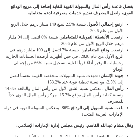
بفضل قاعدة رأس المال والسيولة القوية للغاية إضافة إلى مزيج الودائع
القوي، واصل المصرف تقديم خدمات مصرفية لدعم متعامليه
ارتفع
إجمالي الأصول
بنسبة %2.5 ليبلغ 149 مليار درهم خلال الربع
الأول من عام 2026
ارتفعت
الأنشطة التمويلية للمتعاملين
بنسبة %6 لتصل إلى 94 مليار
درهم خلال الربع الأول من عام 2026
ارتفعت
ودائع المتعاملين
بنسبة %7 لتصل إلى 109 مليار درهم في
الربع الأول من عام 2026، في حين أظهرت أرصدة الحسابات الجارية
وحسابات التوفير أداءً قوياً للغاية بتسجيل نسبة %66 من إجمالي
الودائع
جودة الإئتمان:
شهدت نسبة التمويلات منخفضة القيمة تحسناً لتصل
إلى %2.5، مع نسبة تغطية قوية عند %153.2
رأس المال
: تعكس نسبة الشق الأول من رأس المال والبالغة %14.6
ونسبة كفاية رأس المال بواقع %15.7، مركز رأس المال القوي جداً
للمصرف
بلغت
نسبة التمويل إلى الودائع
%86، وتعكس السيولة القوية في دولة
الإمارات العربية المتحدة
وقال هشام عبدالله القاسم، رئيس مجلس إدارة الإمارات الإسلامي:
"تعكس النتائج المالية للإمارات الإسلامي في الربع الأول من عام