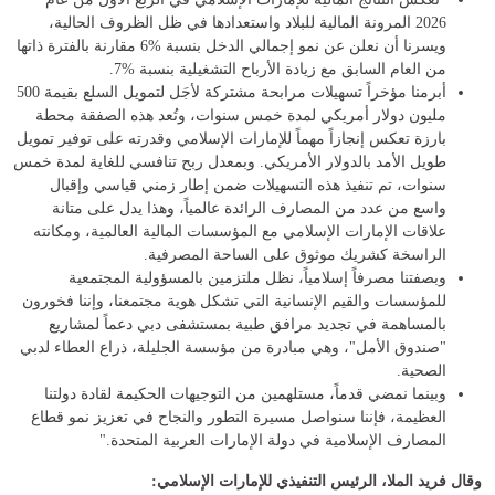
2026 المرونة المالية للبلاد واستعدادها في ظل الظروف الحالية،
ويسرنا أن نعلن عن نمو إجمالي الدخل بنسبة %6 مقارنة بالفترة ذاتها
من العام السابق مع زيادة الأرباح التشغيلية بنسبة %7.
أبرمنا مؤخراً تسهيلات مرابحة مشتركة لأجَل لتمويل السلع بقيمة 500
مليون دولار أمريكي لمدة خمس سنوات، وتُعد هذه الصفقة محطة
بارزة تعكس إنجازاً مهماً للإمارات الإسلامي وقدرته على توفير تمويل
طويل الأمد بالدولار الأمريكي. وبمعدل ربح تنافسي للغاية لمدة خمس
سنوات، تم تنفيذ هذه التسهيلات ضمن إطار زمني قياسي وإقبال
واسع من عدد من المصارف الرائدة عالمياً، وهذا يدل على متانة
علاقات الإمارات الإسلامي مع المؤسسات المالية العالمية، ومكانته
الراسخة كشريك موثوق على الساحة المصرفية.
وبصفتنا مصرفاً إسلامياً، نظل ملتزمين بالمسؤولية المجتمعية
للمؤسسات والقيم الإنسانية التي تشكل هوية مجتمعنا، وإننا فخورون
بالمساهمة في تجديد مرافق طبية بمستشفى دبي دعماً لمشاريع
"صندوق الأمل"، وهي مبادرة من مؤسسة الجليلة، ذراع العطاء لدبي
الصحية.
وبينما نمضي قدماً، مستلهمين من التوجيهات الحكيمة لقادة دولتنا
العظيمة، فإننا سنواصل مسيرة التطور والنجاح في تعزيز نمو قطاع
المصارف الإسلامية في دولة الإمارات العربية المتحدة."
وقال فريد الملا، الرئيس التنفيذي للإمارات الإسلامي: