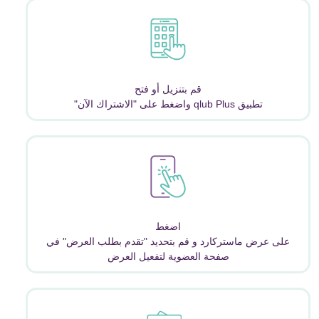
قم بتنزيل أو فتح
تطبيق qlub Plus واضغط على "الاشتراك الآن"
اضغط
على عرض ماستركارد و قم بتحديد "تقدم بطلب العرض" في
صفحة العضوية لتفعيل العرض