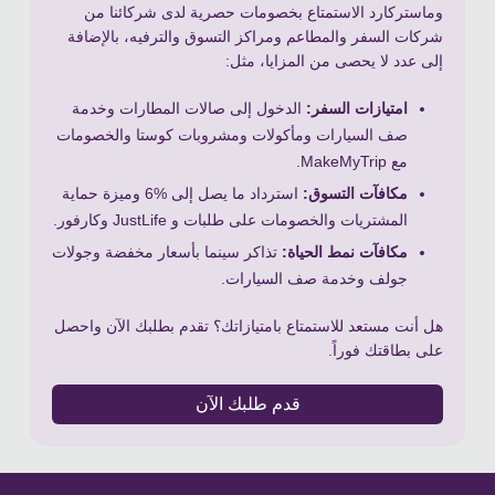
وماستركارد الاستمتاع بخصومات حصرية لدى شركائنا من
شركات السفر والمطاعم ومراكز التسوق والترفيه، بالإضافة
إلى عدد لا يحصى من المزايا، مثل:
امتيازات السفر:
الدخول إلى صالات المطارات وخدمة
صف السيارات ومأكولات ومشروبات كوستا والخصومات
مع MakeMyTrip.
مكافآت التسوق:
استرداد ما يصل إلى
%
6 وميزة حماية
المشتريات والخصومات على طلبات و JustLife وكارفور.
مكافآت نمط الحياة:
تذاكر سينما بأسعار مخفضة وجولات
جولف وخدمة صف السيارات.
هل أنت مستعد للاستمتاع بامتيازاتك؟ تقدم بطلبك الآن واحصل
على بطاقتك فوراً.
قدم طلبك الآن