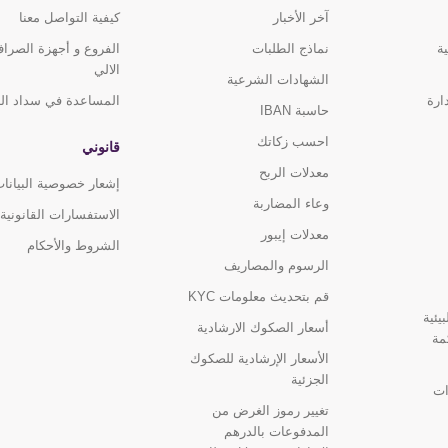
آخر الأخبار
كيفية التواصل معنا
ة
نماذج الطلبات
الفروع و أجهزة الصرا
الالي
الشهادات الشرعية
ارة
المساعدة في سداد ال
حاسبة IBAN
احسب زكاتك
قانوني
معدلات الربح
إشعار خصوصية البيانا
وعاء المضاربة
الاستفسارات القانونية
معدلات إيبور
الشروط والأحكام
الرسوم والمصاريف
قم بتحديث معلومات KYC
يئية
أسعار الصكوك الارشادية
مة
الأسعار الإرشادية للصكوك
الجزئية
ات
تغيير رموز الغرض من
المدفوعات بالدرهم