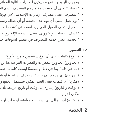
بموجب البنود والشروط، يكون للعبارات التالية المعاني ا
"حساب" تعني أي حساب مفتوح مع المصرف باسم الع
"المصرف" تعني مصرف الإمارات الإسلامي (ش.م.ع)، صندوق بريد 6564، دبي، الإمارات العربية المتحدة
"يوم عمل" تعني أي يوم عدا الجمعة أو أي عطلة رسمية
"العميل" تعني العميل الذي ورد اسمه في كشف الحسا
"كشف الحساب الإلكتروني" يعني النسخة الإلكترونية
"الخدمة" تعني خدمة المصرف في تقديم كشوفات حساب
1.2 التفسير
(النوع) كلمات تعني أي نوع ستتضمن جميع الأنواع؛
(العناوين) العناوين للفقرات والفقرات الفرعية هنا لن 
(بما في ذلك) بما في ذلك ومتضمنًا ليست كلمات حصر
(المراجع) أي مرجع إلى خلفية أو طرف أو فقرة أو بند ه
(مفرد) أي كلمات تعني العدد المفرد ستشمل الجمع 
(الوقت والتاريخ) إشارة إلى وقت أو تاريخ مرتبط بأداء
مكان آخر؛و
(الكتابة) إشارة إلى أي إشعار أو موافقة أو طلب أو 
2. الخدمة