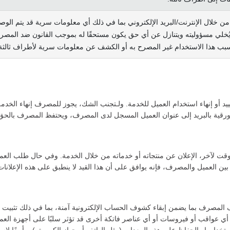
من خلال الإنترنت/البريد الإلكتروني بما في ذلك أي معلومات سرية قد يتم الوصو
ُخلي مسؤوليته ويتنازل عن أي حق يكون مستحقًا له بموجب القانون ضد المصرف 
سبب هذا الاستخدام غير المصرح به أو الكشف عن معلومات سرية لأطراف ثالثة
يد أو إنهاء استخدام العميل للخدمة. ولـتجنب الشك، يجوز للمصرف إنهاء ال
رقية بالبريد إلى عنوان العميل المسجل لدى المصرف، ويحتفظ المصرف بال
قت لآخر، الإعلان عن منتجاته أو خدماته من خلال الخدمة. وفي حال طلب العم
ين العميل والمصرف، فإنه يوافق على أن هذا القيد لا ينطبق على هذه الإعلانات 
المصرف بما يضمن إبقاء كشوف الحساب الإلكترونية آمنة، بما في ذلك تثبيت 
 عواقب أو فيروسات أو أي عناصر فاتكة أخرى قد تؤثر سلبًا على أجهزة العميل 