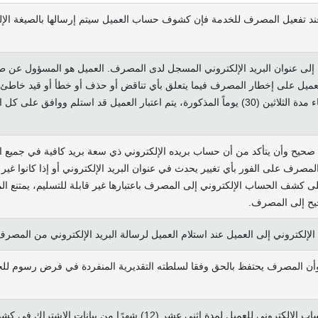
العميل ويدرك أنه عند تفعيل المصرف للخدمة فإن كشوف حساب العميل سيتم إرسالها بالصي
عنوان البريد الإلكتروني المسجل لدى المصرف. العميل هو المسؤول عن طب
تاريخ استلام كشف الحساب الإلكتروني. بعد انقضاء مدة الثلاثين (30) يوماً المذكورة، يتم اعتبار
 صحيح وأن يتأكد من أن حساب بريده الإلكتروني ذي سعة بريد كافية في جميع 
 المصرف على الفور بأي تغيير يحدث في عنوان البريد الإلكتروني أو إذا كانوا 
 على كشف الحساب الإلكتروني إلى المصرف باعتبارها غير قابلة للتسليم، يمتن
حيح إلى المصرف.
إلكتروني إلى العميل عند استلام العميل لرسالة البريد الإلكتروني من المص
ًا وأن المصرف يحتفظ بالحق وفقا لسلطته التقديرية المنفردة في فرض رسوم ل
ر (12) شهرًا من بيانات الاشتراك في كشوف الحساب الإلكترونية.