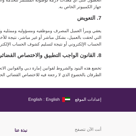
الحصول على أي معدات لازمة لوصوله المستمر للخدمة واستخد
جهاز الكمبيوتر الخاص به.
7. التعويض
يعفي ويبرأ العميل المصرف وموظفيه ومسؤوليه وممثليه ويُ
التي لحقت بالعميل، بشكل مباشر أو غير مباشر، نتيجة للأخط
الحساب الإلكتروني أو نتيجة لتسليم كشوف الحساب الإلكترون
8. القانون الواجب التطبيق والاختصاص القضائي
تخضع هذه البنود والشروط لقوانين إمارة دبي والقوانين الاتح
الطرفان بالخضوع الذي لا رجعة فيه للاختصاص القضائي الحص
إعدادات الموقع
English : English
أنت الآن تتصفح
نبذة عنا