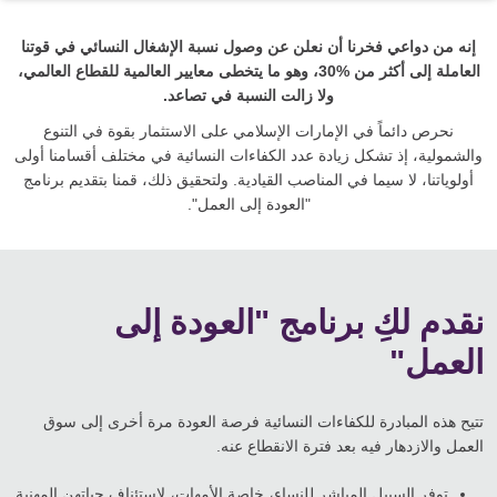
إنه من دواعي فخرنا أن نعلن عن وصول نسبة الإشغال النسائي في قوتنا
العاملة إلى أكثر من %30، وهو ما يتخطى معايير العالمية للقطاع العالمي،
ولا زالت النسبة في تصاعد.
نحرص دائماً في الإمارات الإسلامي على الاستثمار بقوة في التنوع
والشمولية، إذ تشكل زيادة عدد الكفاءات النسائية في مختلف أقسامنا أولى
أولوياتنا، لا سيما في المناصب القيادية. ولتحقيق ذلك، قمنا بتقديم برنامج
"العودة إلى العمل".
نقدم لكِ برنامج "العودة إلى
العمل"
تتيح هذه المبادرة للكفاءات النسائية فرصة العودة مرة أخرى إلى سوق
العمل والازدهار فيه بعد فترة الانقطاع عنه.
توفر السبيل المباشر للنساء، خاصة الأمهات، لاستئناف حياتهن المهنية