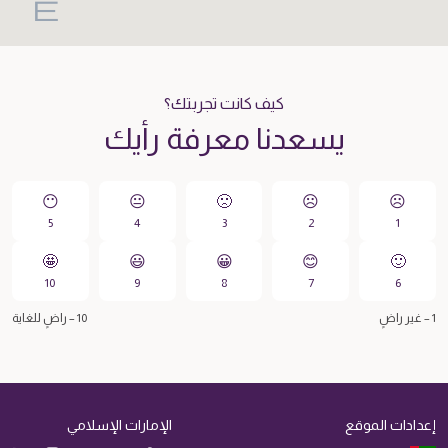
كيف كانت تجربتك؟
يسعدنا معرفة رأيك
😶
😐
🙁️
☹️
☹️
5
4
3
2
1
🤩
😃
😀️
😊
🙂
10
9
8
7
6
1 – غير راضٍ
10 – راضٍ للغاية
إعدادات الموقع
الإمارات الإسلامي