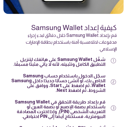
كيفية إعداد Samsung Wallet
قم بإعداد Samsung Wallet خلال دقائق لبدء إجراء
مدفوعات لاتلامسية آمنة باستخدام بطاقة الإمارات
الإسلامي.
counter_1
شغّل Samsung Wallet على هاتفك لتنزيل
التطبيق الكامل وتثبيته، لأنه لا يأتي مثبتًا مسبقًا.
سجّل الدخول باستخدام حساب Samsung
counter_2
الخاص بك، أو أنشئ حسابًا جديدًا داخل Samsung
Wallet، ثم اضغط على Start، ووافق على
الشروط، ثم اضغط Next.
قم بإعداد طريقة التحقق في Samsung Wallet
counter_3
باستخدام بصمة الإصبع أو بصمة العين أو
التعريف الشخصي (PIN). وإذا اخترت المصادقة
البيومترية، فستحتاج أيضًا إلى PIN احتياطي.