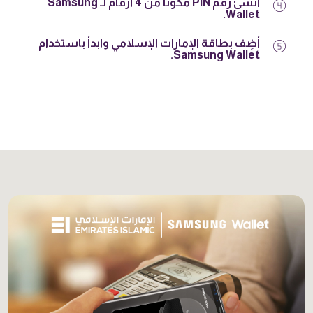
counter_4
أنشئ رقم PIN مكوّنًا من 4 أرقام لـ Samsung
Wallet.
counter_5
أضِف بطاقة الإمارات الإسلامي وابدأ باستخدام
Samsung Wallet.