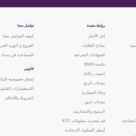
روابط مفيدة
تواصل معنا
آخر الأخبار
كيفية التواصل معنا
مية
نماذج الطلبات
الفروع و أجهزة الصر
الشهادات الشرعية
المساعدة في سداد ا
حاسبة IBAN
قانوني
احسب زكاتك
إشعار خصوصية البيان
معدلات الربح
الاستفسارات القانوني
وعاء المضاربة
الشروط والأحكام
معدلات إيبور
الرسوم والمصاريف
اجتماعية
قم بتحديث معلومات KYC
أسعار الصكوك الارشادية