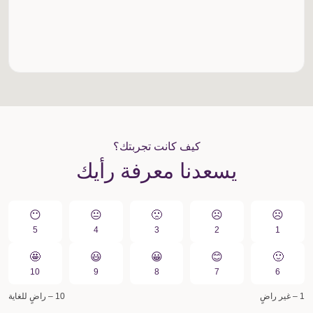
كيف كانت تجربتك؟
يسعدنا معرفة رأيك
😶
😐
🙁️
☹️
☹️
5
4
3
2
1
🤩
😃
😀️
😊
🙂
10
9
8
7
6
1 – غير راضٍ
10 – راضٍ للغاية