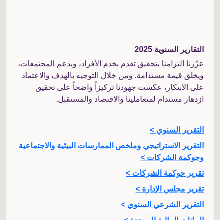
التقارير السنوية 2025
عزّزنا التزامنا بتحقيق تقدم يخدم الأفراد، ويدعم المجتمعات،
ويخلق قيمة مستدامة. ومن خلال التوجيه بالهدف والاعتماد
على الابتكار، عكست جهودنا تركيزاً واضحاً على تحقيق
ازدهار مستدام لمتعاملينا والاقتصاد والمستقبل.
التقرير السنوي >
التقرير الاستراتيجي وملخص الممارسات البيئية والاجتماعية
وحوكمة الشركات >
تقرير حوكمة الشركات >
تقرير مجلس الإدارة >
التقرير الشرعي السنوي >