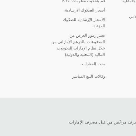
اجتماعية
قم بتحديث معلومات KYC
أسعار الصكوك الارشادية
لامي
الأسعار الإرشادية للصكوك
الجزئية
تغيير رموز الغرض من
المدفوعات بالدرهم الإماراتي من
خلال نظام الإمارات للتحويلات
المالية (المحلية والدولية)
بحث العقارات
وكالات البيع المباشر
ش.م.ع.) هو مصرف مرخّص من قبل مصرف الإمارات