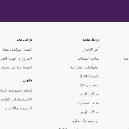
روابط مفيدة
تواصل معنا
آخر الأخبار
كيفية التواصل معنا
مية
نماذج الطلبات
الفروع و أجهزة الصر
الشهادات الشرعية
المساعدة في سداد ا
حاسبة IBAN
قانوني
احسب زكاتك
إشعار خصوصية البيان
معدلات الربح
الاستفسارات القانوني
وعاء المضاربة
الشروط والأحكام
معدلات إيبور
الرسوم والمصاريف